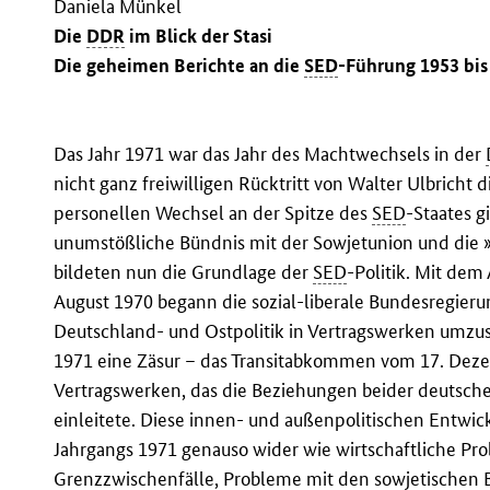
Daniela Münkel
Die
DDR
im Blick der Stasi
Die geheimen Berichte an die
SED
-Führung 1953 bis
Das Jahr 1971 war das Jahr des Machtwechsels in der
nicht ganz freiwilligen Rücktritt von Walter Ulbricht 
personellen Wechsel an der Spitze des
SED
-Staates g
unumstößliche Bündnis mit der Sowjetunion und die »E
bildeten nun die Grundlage der
SED
-Politik. Mit dem
August 1970 begann die sozial-liberale Bundesregieru
Deutschland- und Ostpolitik in Vertragswerken umzus
1971 eine Zäsur – das Transitabkommen vom 17. Dez
Vertragswerken, das die Beziehungen beider deutsche
einleitete. Diese innen- und außenpolitischen Entwic
Jahrgangs 1971 genauso wider wie wirtschaftliche Pro
Grenzzwischenfälle, Probleme mit den sowjetischen 