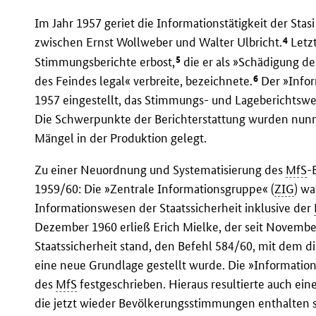
Im Jahr 1957 geriet die Informationstätigkeit der Sta
4
zwischen Ernst Wollweber und Walter Ulbricht.
Letzt
5
Stimmungsberichte erbost,
die er als »Schädigung de
6
des Feindes legal« verbreite, bezeichnete.
Der »Infor
1957 eingestellt, das Stimmungs- und Lageberichtswes
Die Schwerpunkte der Berichterstattung wurden nunm
Mängel in der Produktion gelegt.
Zu einer Neuordnung und Systematisierung des
MfS
-
1959/60: Die »Zentrale Informationsgruppe« (
ZIG
) wa
Informationswesen der Staatssicherheit inklusive der
Dezember 1960 erließ Erich Mielke, der seit November
Staatssicherheit stand, den Befehl 584/60, mit dem di
eine neue Grundlage gestellt wurde. Die »Informatio
des
MfS
festgeschrieben. Hieraus resultierte auch ei
die jetzt wieder Bevölkerungsstimmungen enthalten so