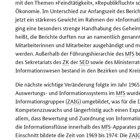
mit den Themen »Feindtätigkeit«, »Republikflucht« so
Ökonomie. Im Unterschied zur Anfangszeit des Berich
jetzt ein stärkeres Gewicht im Rahmen der »Informatio
ging eine besonders strenge Handhabung des Geheimsc
heißt, die Berichte durften nur an namentlich genan
Mitarbeiterinnen und Mitarbeiter ausgehändigt und
werden. Außerhalb der Führungshierarchie des
MfS
be
des Sekretariats des
ZK
der
SED
sowie des Ministerrat
Informationswesen bestand in den Bezirken und Krei
Die nächste wichtige Veränderung folgte im Jahr 1965:
Auswertungs- und Informationssystems im
MfS
wurde
Informationsgruppe« (
ZAIG
) umgebildet, was für die
Kompetenzzuwachs und längerfristig auch einen Expa
allem, dass Bewertung und Zuordnung von Informatio
die Informationsflüsse innerhalb des
MfS
-Apparates p
Einschnitt bildete die Zeit von 1969 bis 1974: Die
ZAI