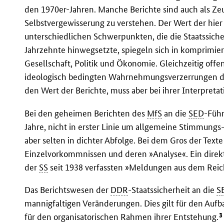
den 1970er-Jahren. Manche Berichte sind auch als Zeu
Selbstvergewisserung zu verstehen. Der Wert der hier 
unterschiedlichen Schwerpunkten, die die Staatssicher
Jahrzehnte hinwegsetzte, spiegeln sich in komprimie
Gesellschaft, Politik und Ökonomie. Gleichzeitig offe
ideologisch bedingten Wahrnehmungsverzerrungen der 
den Wert der Berichte, muss aber bei ihrer Interpreta
Bei den geheimen Berichten des
MfS
an die
SED
-Führ
Jahre, nicht in erster Linie um allgemeine Stimmungs-
aber selten in dichter Abfolge. Bei dem Gros der Tex
Einzelvorkommnissen und deren »Analyse«. Ein direkt
der
SS
seit 1938 verfassten »Meldungen aus dem Reich
Das Berichtswesen der
DDR
-Staatssicherheit an die
S
mannigfaltigen Veränderungen. Dies gilt für den Auf
3
für den organisatorischen Rahmen ihrer Entstehung.