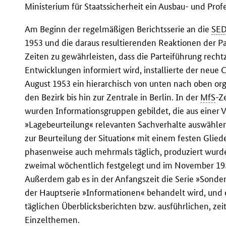
Ministerium für Staatssicherheit ein Ausbau- und Prof
Am Beginn der regelmäßigen Berichtsserie an die
SE
1953 und die daraus resultierenden Reaktionen der P
Zeiten zu gewährleisten, dass die Parteiführung rechtz
Entwicklungen informiert wird, installierte der neue 
August 1953 ein hierarchisch von unten nach oben org
den Bezirk bis hin zur Zentrale in Berlin. In der
MfS
-Z
wurden Informationsgruppen gebildet, die aus einer V
»Lagebeurteilung« relevanten Sachverhalte auswählen 
zur Beurteilung der Situation« mit einem festen Glied
phasenweise auch mehrmals täglich, produziert wurde
zweimal wöchentlich festgelegt und im November 195
Außerdem gab es in der Anfangszeit die Serie »Sonderi
der Hauptserie »Informationen« behandelt wird, und 
täglichen Überblicksberichten bzw. ausführlichen, zei
Einzelthemen.