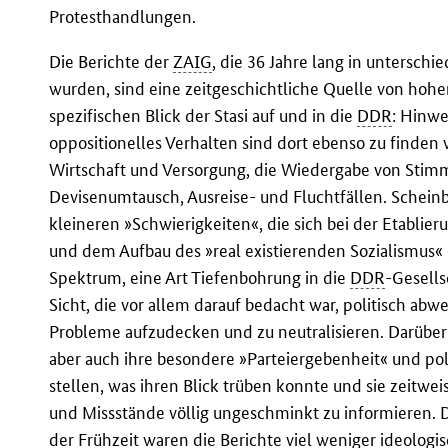
Protesthandlungen.
Die Berichte der
ZAIG
, die 36 Jahre lang in untersch
wurden, sind eine zeitgeschichtliche Quelle von hohe
spezifischen Blick der Stasi auf und in die
DDR
: Hinwe
oppositionelles Verhalten sind dort ebenso zu finden
Wirtschaft und Versorgung, die Wiedergabe von Stimm
Devisenumtausch, Ausreise- und Fluchtfällen. Scheinb
kleineren »Schwierigkeiten«, die sich bei der Etablie
und dem Aufbau des »real existierenden Sozialismus« e
Spektrum, eine Art Tiefenbohrung in die
DDR
-Gesells
Sicht, die vor allem darauf bedacht war, politisch ab
Probleme aufzudecken und zu neutralisieren. Darübe
aber auch ihre besondere »Parteiergebenheit« und pol
stellen, was ihren Blick trüben konnte und sie zeitwe
und Missstände völlig ungeschminkt zu informieren. Dab
der Frühzeit waren die Berichte viel weniger ideologi