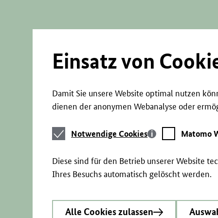
Direkt
zum
Seiteninhalt
springen
Einsatz von Cooki
Damit Sie unsere Website optimal nutzen könn
dienen der anonymen Webanalyse oder ermögl
Notwendige
Matomo
Notwendige Cookies
Matomo W
Cookies
Webstatistik
Diese sind für den Betrieb unserer Website t
Ihres Besuchs automatisch gelöscht werden.
Alle Cookies zulassen
Auswah