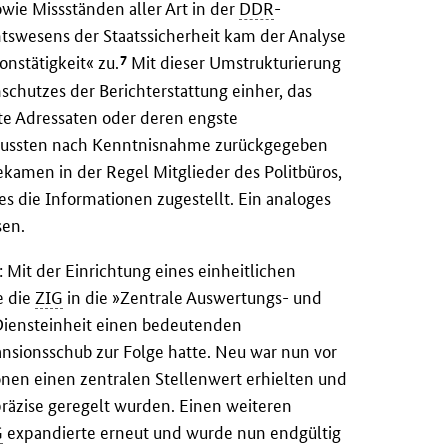
wie Missständen aller Art in der
DDR
-
tswesens der Staatssicherheit kam der Analyse
7
nstätigkeit« zu.
Mit dieser Umstrukturierung
hutzes der Berichterstattung einher, das
nte Adressaten oder deren engste
 mussten nach Kenntnisnahme zurückgegeben
kamen in der Regel Mitglieder des Politbüros,
es die Informationen zugestellt. Ein analoges
sen.
 Mit der Einrichtung eines einheitlichen
 die
ZIG
in die »Zentrale Auswertungs- und
 Diensteinheit einen bedeutenden
nsionsschub zur Folge hatte. Neu war nun vor
nen einen zentralen Stellenwert erhielten und
räzise geregelt wurden. Einen weiteren
G
expandierte erneut und wurde nun endgültig